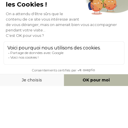
Expédition
en
Appel gratuit
24/72h
0 20 88 04 14
À PROPOS DE MILIBOO
AIDE & CONTACT