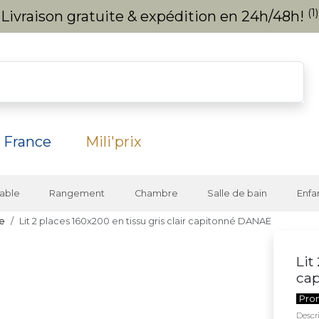
(1)
Livraison gratuite & expédition en 24h/48h!
 France
Mili'prix
able
Rangement
Chambre
Salle de bain
Enfa
te
Lit 2 places 160x200 en tissu gris clair capitonné DANAE
Lit
ca
Pro
Descri