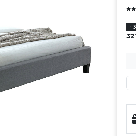
- 
32