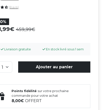
(8 avis)
30%
1,99
459,99
Livraison gratuite
En stock livré sous 1 sem
Ajouter au panier
Points fidélité
sur votre prochaine
commande pour votre achat
8,00
OFFERT