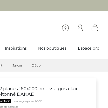
Inspirations
Nos boutiques
Espace pro
nt
Jardin
Déco
 2 places 160x200 en tissu gris clair
pitonné DANAE
motion
valable jusqu'au 20-08
ption détaillée