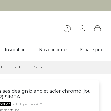
Inspirations
Nos boutiques
Espace pro
nt
Jardin
Déco
ises design blanc et acier chromé (lot
2) SIMEA
motion
valable jusqu'au 20-08
ption détaillée