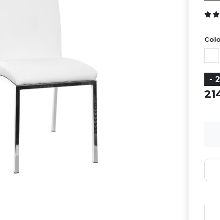
Colo
- 
2