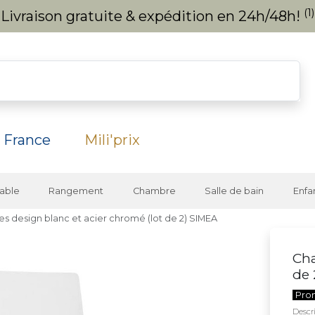
(1)
Livraison gratuite & expédition en 24h/48h!
 France
Mili'prix
able
Rangement
Chambre
Salle de bain
Enfa
es design blanc et acier chromé (lot de 2) SIMEA
Cha
de 
Pro
Descri