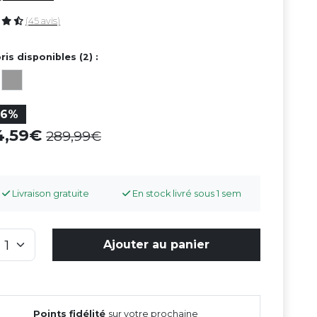
(45 avis)
ris disponibles (2) :
26%
14,59
289,99
Livraison gratuite
En stock livré sous 1 sem
Ajouter au panier
Points fidélité
sur votre prochaine