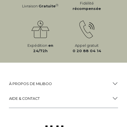
Fidélité
(1)
Livraison
Gratuite
récompensée
Expédition
en
Appel gratuit
24/72h
0 20 88 04 14
À PROPOS DE MILIBOO
AIDE & CONTACT