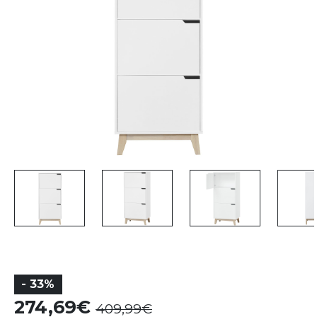
- 33%
274,69
409,99