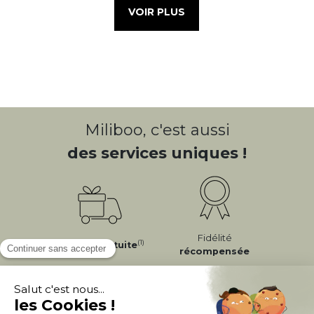
VOIR PLUS
Miliboo, c'est aussi
des services uniques !
Fidélité
(1)
Livraison
Gratuite
récompensée