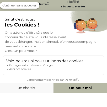
Fidélité
(1)
Livraison
Gratuite
récompensée
Expédition
en
Appel gratuit
24/72h
0 20 88 04 14
À PROPOS DE MILIBOO
AIDE & CONTACT