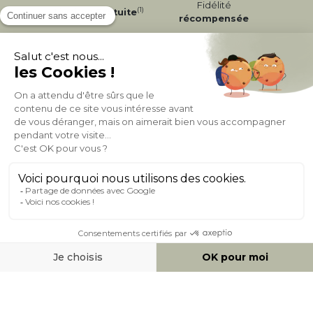
Fidélité
(1)
Livraison
Gratuite
récompensée
Expédition
en
Appel gratuit
24/72h
0 20 88 04 14
À PROPOS DE MILIBOO
AIDE & CONTACT