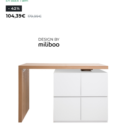
En stock 1 sem
- 42%
104,39
179,99