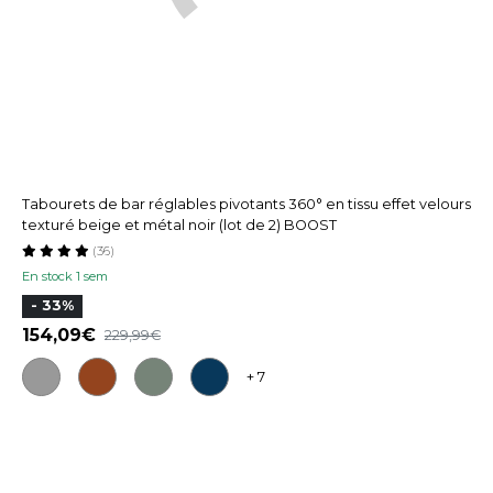
Tabourets de bar réglables pivotants 360° en tissu effet velours
texturé beige et métal noir (lot de 2) BOOST
(36)
En stock 1 sem
- 33%
154,09
229,99
+ 7