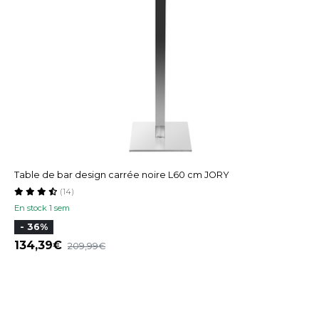
Table de bar design carrée noire L60 cm JORY
(14)
En stock 1 sem
- 36%
134,39
209,99