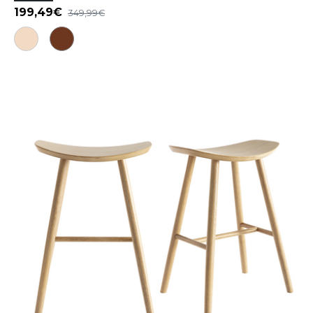
199,49
349,99