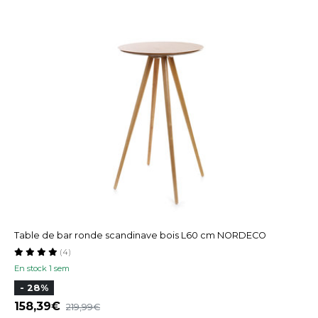
Table de bar ronde scandinave bois L60 cm NORDECO
(4)
En stock 1 sem
- 28%
158,39
219,99