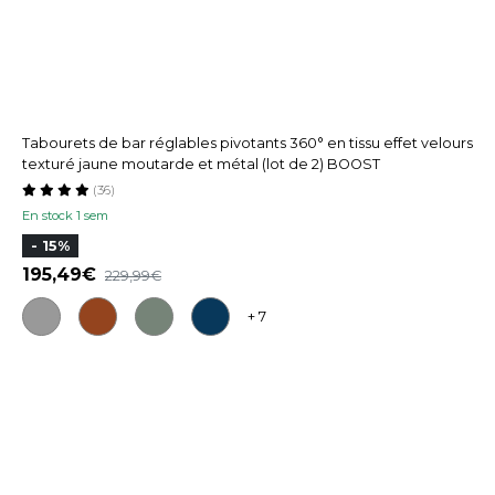
Tabourets de bar réglables pivotants 360° en tissu effet velours
texturé jaune moutarde et métal (lot de 2) BOOST
(36)
En stock 1 sem
- 15%
195,49
229,99
+ 7