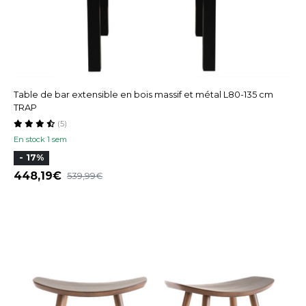
Table de bar extensible en bois massif et métal L80-135 cm
TRAP
(5)
En stock 1 sem
- 17%
448,19
539,99