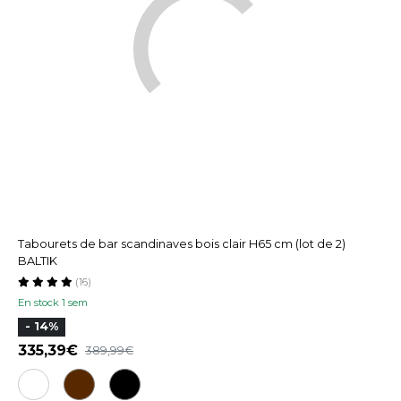
Tabourets de bar scandinaves bois clair H65 cm (lot de 2)
BALTIK
(16)
En stock 1 sem
- 14%
335,39
389,99