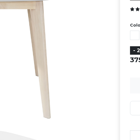
Colo
- 
3