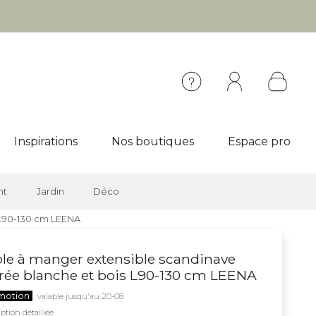
Inspirations
Nos boutiques
Espace pro
nt
Jardin
Déco
 L90-130 cm LEENA
le à manger extensible scandinave
rée blanche et bois L90-130 cm LEENA
motion
valable jusqu'au 20-08
ption détaillée