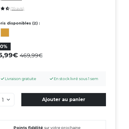
(59 avis)
ris disponibles (2) :
20%
75,99
469,99
Livraison gratuite
En stock livré sous 1 sem
Ajouter au panier
Points fidélité
sur votre prochaine