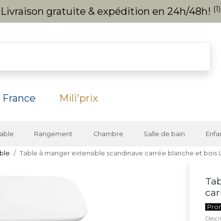
(1)
Livraison gratuite & expédition en 24h/48h!
 France
Mili'prix
able
Rangement
Chambre
Salle de bain
Enfa
ble
Table à manger extensible scandinave carrée blanche et bois
Tab
car
Pro
Descri