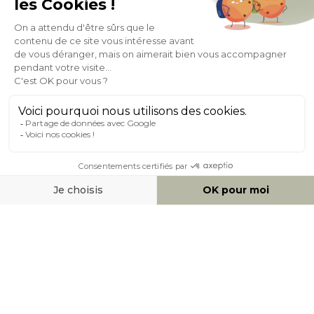
Expédition
en
Appel gratuit
24/72h
0 20 88 04 14
À PROPOS DE MILIBOO
AIDE & CONTACT