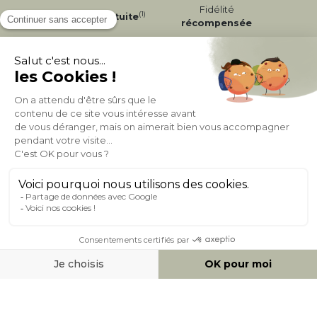
Fidélité
(1)
Livraison
Gratuite
récompensée
Expédition
en
Appel gratuit
24/72h
0 20 88 04 14
À PROPOS DE MILIBOO
AIDE & CONTACT