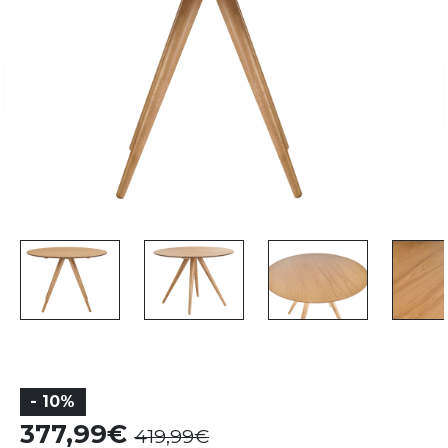
- 10%
377,99
419,99