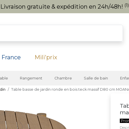
(1)
Livraison gratuite & expédition en 24h/48h!
 France
Mili'prix
able
Rangement
Chambre
Salle de bain
Enfa
din
Table basse de jardin ronde en bois teck massif D80 cm MOAN
Tab
ma
Pro
Descri