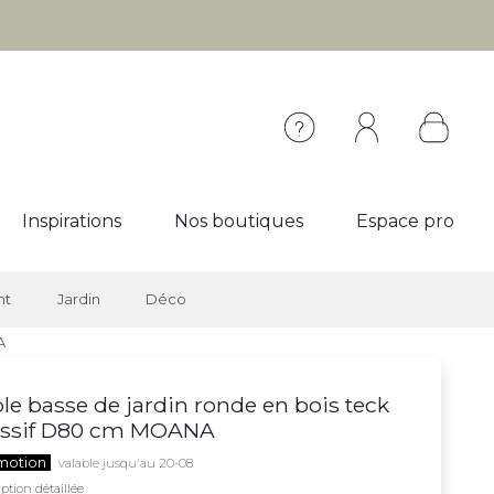
Inspirations
Nos boutiques
Espace pro
nt
Jardin
Déco
A
le basse de jardin ronde en bois teck
ssif D80 cm MOANA
motion
valable jusqu'au 20-08
ption détaillée