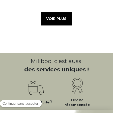
VOIR PLUS
Miliboo, c'est aussi
des services uniques !
Fidélité
(1)
Livraison
Gratuite
récompensée