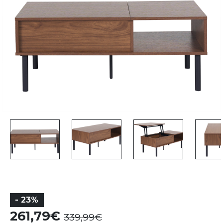
- 23%
261,79
339,99