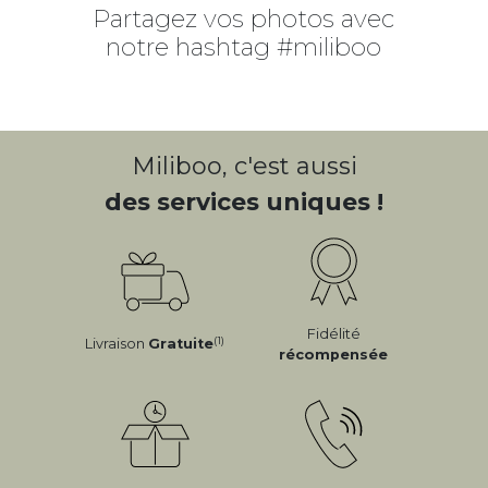
Partagez vos photos avec
notre hashtag #miliboo
Miliboo, c'est aussi
des services uniques !
Fidélité
(1)
Livraison
Gratuite
récompensée