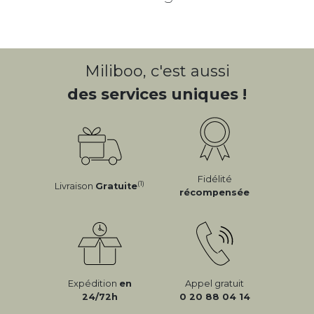
Miliboo, c'est aussi
des services uniques !
Fidélité
(1)
Livraison
Gratuite
récompensée
Expédition
en
Appel gratuit
24/72h
0 20 88 04 14