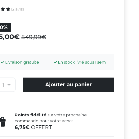
(2 avis)
50%
75,00
549,99
Livraison gratuite
En stock livré sous 1 sem
Ajouter au panier
Points fidélité
sur votre prochaine
commande pour votre achat
6,75
OFFERT