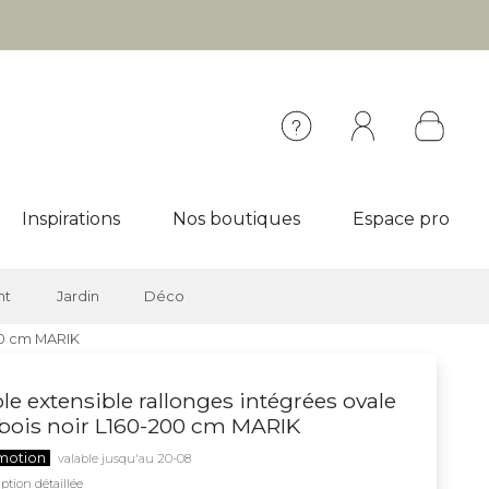
Inspirations
Nos boutiques
Espace pro
nt
Jardin
Déco
200 cm MARIK
le extensible rallonges intégrées ovale
bois noir L160-200 cm MARIK
motion
valable jusqu'au 20-08
ption détaillée