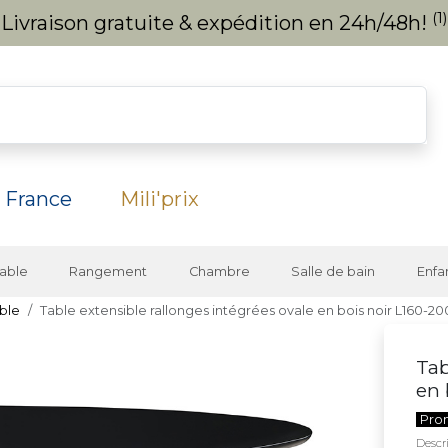
(1)
Livraison gratuite & expédition en 24h/48h!
 France
Mili'prix
able
Rangement
Chambre
Salle de bain
Enfa
ble
Table extensible rallonges intégrées ovale en bois noir L160-
Tab
en 
Pro
Descri