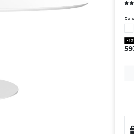
Colo
-1
5