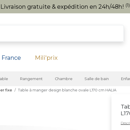
(1)
Livraison gratuite & expédition en 24h/48h!
 France
Mili'prix
able
Rangement
Chambre
Salle de bain
Enfa
er fixe
Table à manger design blanche ovale L170 cm HALIA
Tab
L1
Descri