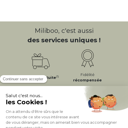
Miliboo, c'est aussi
des services uniques !
Fidélité
(1)
Livraison
Gratuite
récompensée
Expédition
en
Appel gratuit
24/72h
0 20 88 04 14