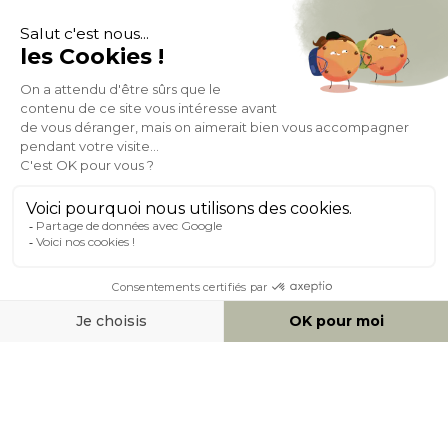
Expédition
en
Appel gratuit
24/72h
0 20 88 04 14
À PROPOS DE MILIBOO
AIDE & CONTACT