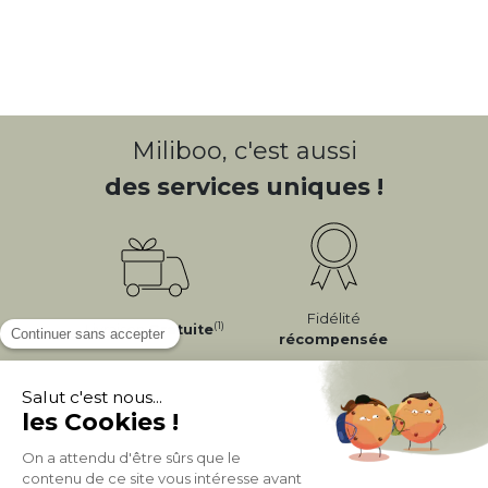
Miliboo, c'est aussi
des services uniques !
Fidélité
(1)
Livraison
Gratuite
récompensée
Expédition
en
Appel gratuit