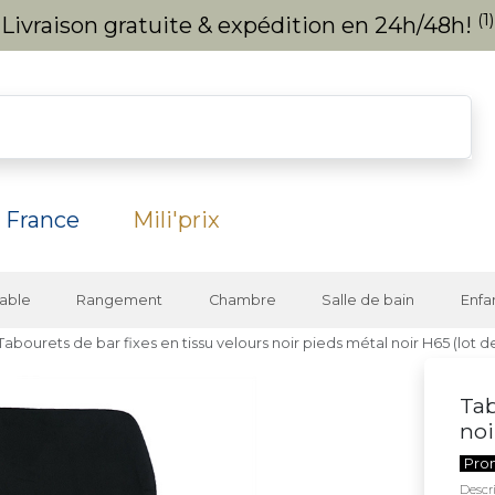
(1)
Livraison gratuite & expédition en 24h/48h!
 France
Mili'prix
able
Rangement
Chambre
Salle de bain
Enfa
Tabourets de bar fixes en tissu velours noir pieds métal noir H65 (lot 
Tab
noi
Pro
Descri