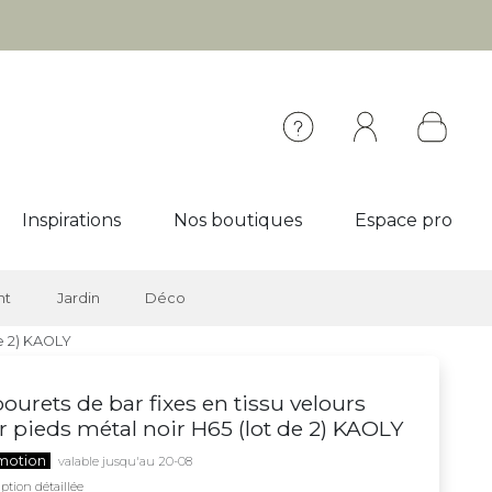
Inspirations
Nos boutiques
Espace pro
nt
Jardin
Déco
de 2) KAOLY
ourets de bar fixes en tissu velours
r pieds métal noir H65 (lot de 2) KAOLY
motion
valable jusqu'au 20-08
ption détaillée