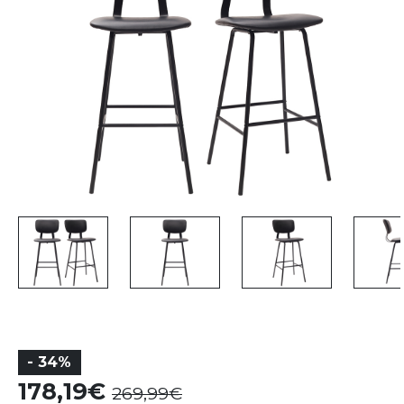
- 34%
178,19
269,99