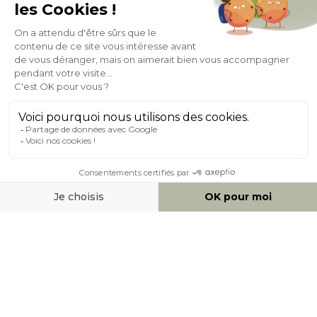
Expédition
en
Appel gratuit
24/72h
0 20 88 04 14
À PROPOS DE MILIBOO
AIDE & CONTACT