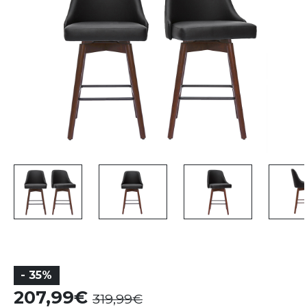
- 35%
207,99
319,99