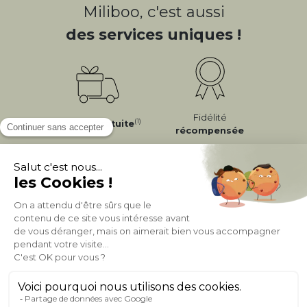
Miliboo, c'est aussi
des services uniques !
Fidélité
(1)
Livraison
Gratuite
récompensée
Expédition
en
Appel gratuit
24/72h
0 20 88 04 14