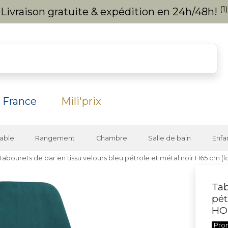
(1)
Livraison gratuite & expédition en 24h/48h!
 France
Mili'prix
able
Rangement
Chambre
Salle de bain
Enfa
Tabourets de bar en tissu velours bleu pétrole et métal noir H65 cm (
Tab
pét
HO
Pro