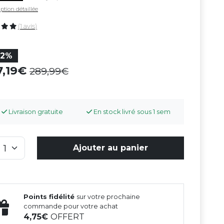
ption détaillée
(1 avis)
32%
7,19
289,99
Livraison gratuite
En stock livré sous 1 sem
Ajouter au panier
Points fidélité
sur votre prochaine
commande pour votre achat
4,75
OFFERT