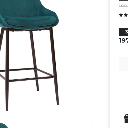
Descri
- 
19