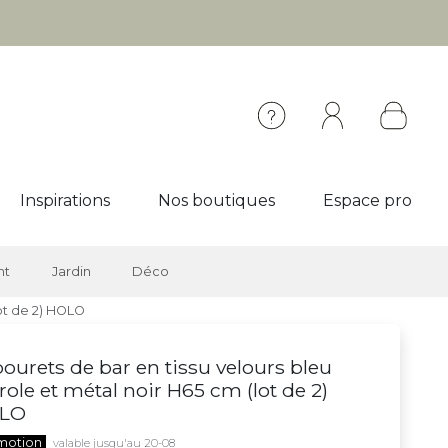
Inspirations
Nos boutiques
Espace pro
nt
Jardin
Déco
lot de 2) HOLO
ourets de bar en tissu velours bleu
role et métal noir H65 cm (lot de 2)
LO
motion
valable jusqu'au 20-08