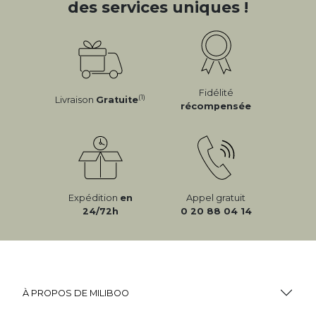
des services uniques !
Fidélité
(1)
Livraison
Gratuite
récompensée
Expédition
en
Appel gratuit
24/72h
0 20 88 04 14
À PROPOS DE MILIBOO