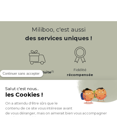
Miliboo, c'est aussi
des services uniques !
Fidélité
(1)
Livraison
Gratuite
récompensée
Expédition
en
Appel gratuit
24/72h
0 20 88 04 14