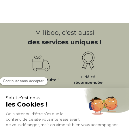
Miliboo, c'est aussi
des services uniques !
Fidélité
(1)
Livraison
Gratuite
récompensée
Expédition
en
Appel gratuit
24/72h
0 20 88 04 14