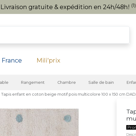
(1)
Livraison gratuite & expédition en 24h/48h!
 France
Mili'prix
able
Rangement
Chambre
Salle de bain
Enfa
Tapis enfant en coton beige motif pois multicolore 100 x 150 cm DA
Tap
mul
Pro
Descri