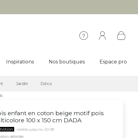
Inspirations
Nos boutiques
Espace pro
nt
Jardin
Déco
DA
is enfant en coton beige motif pois
ticolore 100 x 150 cm DADA
motion
valable jusqu'au 20-08
ption détaillée