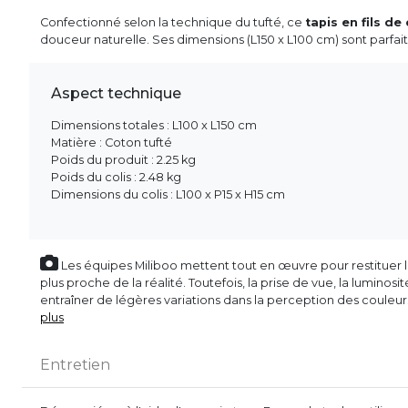
Confectionné selon la technique du tufté, ce
tapis en fils d
douceur naturelle. Ses dimensions (L150 x L100 cm) sont parf
Aspect technique
Dimensions totales : L100 x L150 cm
Matière : Coton tufté
Poids du produit : 2.25 kg
Poids du colis : 2.48 kg
Dimensions du colis : L100 x P15 x H15 cm
Les équipes Miliboo mettent tout en œuvre pour restituer l’
plus proche de la réalité. Toutefois, la prise de vue, la luminos
entraîner de légères variations dans la perception des couleu
plus
Entretien