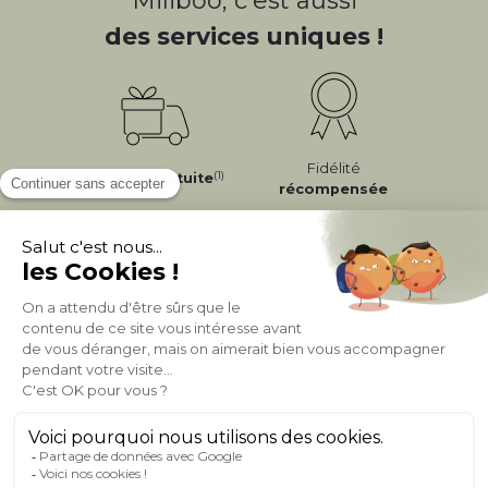
Miliboo, c'est aussi
des services uniques !
Fidélité
(1)
Livraison
Gratuite
récompensée
Expédition
en
Appel gratuit
24/72h
0 20 88 04 14
À PROPOS DE MILIBOO