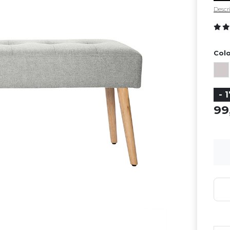
Descri
Colo
- 
9