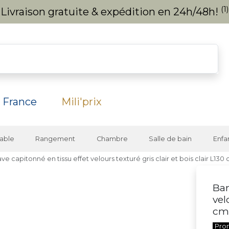
(1)
Livraison gratuite & expédition en 24h/48h!
 France
Mili'prix
able
Rangement
Chambre
Salle de bain
Enfa
e capitonné en tissu effet velours texturé gris clair et bois clair L1
Ban
vel
cm
Pro