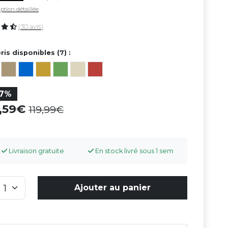
ption détaillée
(30 avis)
ris disponibles (7) :
17%
9,59
119,99
Livraison gratuite
En stock livré sous 1 sem
Ajouter au panier