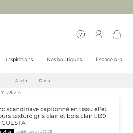
Inspirations
Nos boutiques
Espace pro
nt
Jardin
Déco
30 cm GUESTA
c scandinave capitonné en tissu effet
ours texturé gris clair et bois clair L130
 GUESTA
motion
valable jusqu'au 20-08