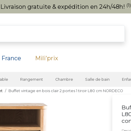
(1)
Livraison gratuite & expédition en 24h/48h!
 France
Mili'prix
able
Rangement
Chambre
Salle de bain
Enfa
et
Buffet vintage en bois clair 2 portes 1 tiroir L80 cm NORDECO
Buf
L8
co
Descri