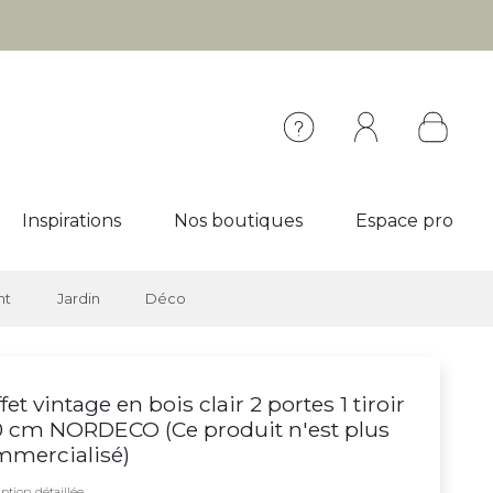
Inspirations
Nos boutiques
Espace pro
nt
Jardin
Déco
fet vintage en bois clair 2 portes 1 tiroir
0 cm NORDECO (
Ce produit n'est plus
mmercialisé
)
ption détaillée