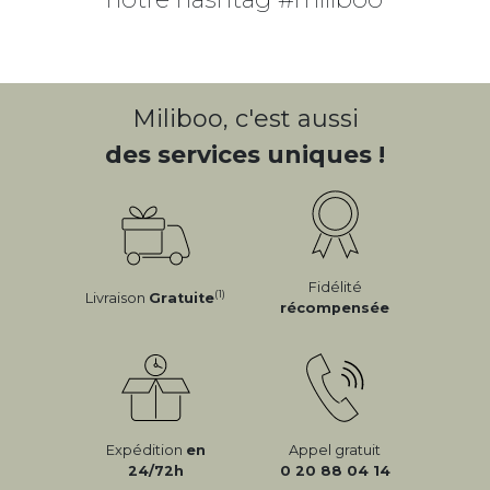
Miliboo, c'est aussi
des services uniques !
Fidélité
(1)
Livraison
Gratuite
récompensée
Expédition
en
Appel gratuit
24/72h
0 20 88 04 14