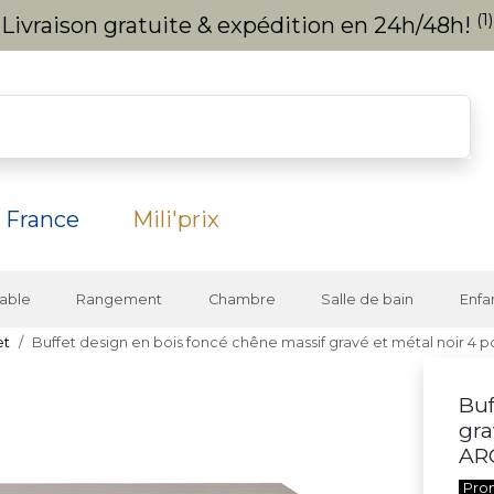
(1)
Livraison gratuite & expédition en 24h/48h!
 France
Mili'prix
able
Rangement
Chambre
Salle de bain
Enfa
et
Buffet design en bois foncé chêne massif gravé et métal noir 4
Buf
gra
AR
Pro