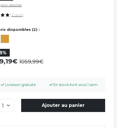
ption détaillée
(10 avis)
ris disponibles (2) :
18%
69,19
1059,99
Livraison gratuite
En stock livré sous 1 sem
Ajouter au panier