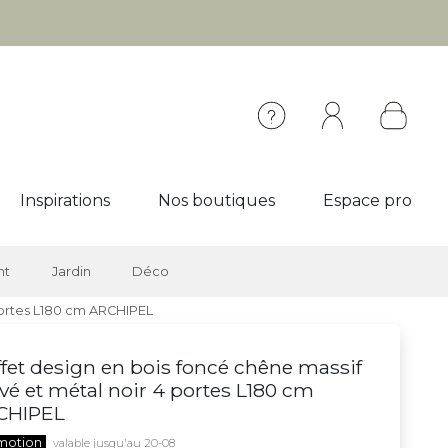
Inspirations
Nos boutiques
Espace pro
nt
Jardin
Déco
 portes L180 cm ARCHIPEL
fet design en bois foncé chêne massif
vé et métal noir 4 portes L180 cm
CHIPEL
motion
valable jusqu'au 20-08