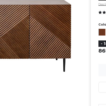
Descri
Colo
- 
8