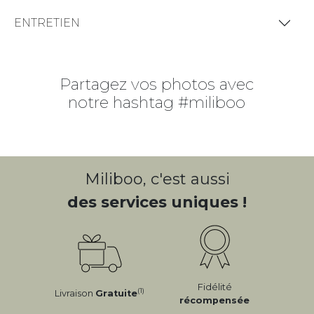
ENTRETIEN
Partagez vos photos avec
notre hashtag #miliboo
Miliboo, c'est aussi
des services uniques !
Fidélité
(1)
Livraison
Gratuite
récompensée