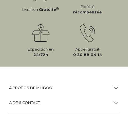
Fidélité
(1)
Livraison
Gratuite
récompensée
Expédition
en
Appel gratuit
24/72h
0 20 88 04 14
À PROPOS DE MILIBOO
AIDE & CONTACT