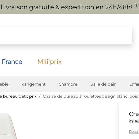
(1)
Livraison gratuite & expédition en 24h/48h!
 France
Mili'prix
able
Rangement
Chambre
Salle de bain
Enfa
e bureau petit prix
Chaise de bureau à roulettes design blanc, bois
Cha
bla
Descri