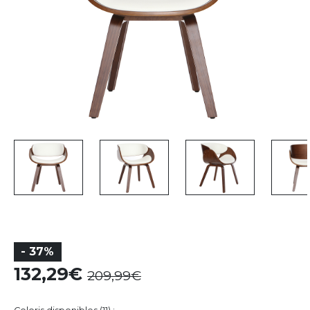
- 37%
132,29
209,99