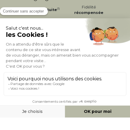
Fidélité
(1)
Livraison
Gratuite
récompensée
Expédition
en
Appel gratuit
24/72h
0 20 88 04 14
À PROPOS DE MILIBOO
AIDE & CONTACT