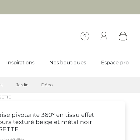
Inspirations
Nos boutiques
Espace pro
nt
Jardin
Déco
OSETTE
ise pivotante 360° en tissu effet
ours texturé beige et métal noir
SETTE
ption détaillée