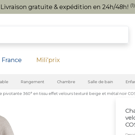
(1)
Livraison gratuite & expédition en 24h/48h!
 France
Mili'prix
able
Rangement
Chambre
Salle de bain
Enfa
e pivotante 360° en tissu effet velours texturé beige et métal noir C
Cha
vel
CO
Descri