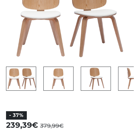
- 37%
239,39
379,99