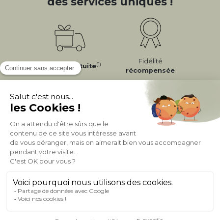
des services uniques !
Fidélité
(1)
Livraison
Gratuite
récompensée
Expédition
en
Appel gratuit
24/72h
0 20 88 04 14
À PROPOS DE MILIBOO