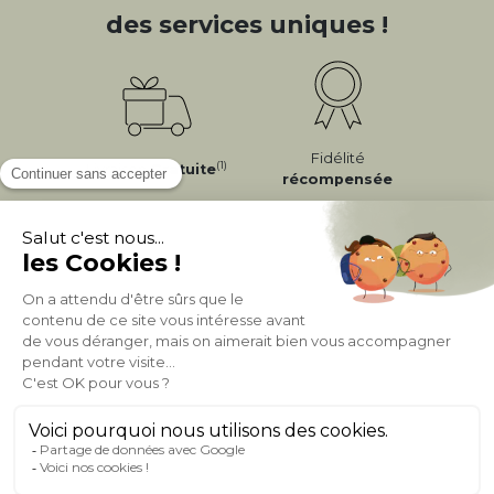
des services uniques !
Fidélité
(1)
Livraison
Gratuite
récompensée
Expédition
en
Appel gratuit
24/72h
0 20 88 04 14
À PROPOS DE MILIBOO