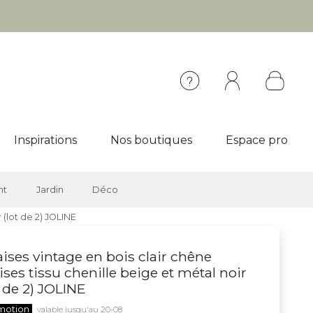
Inspirations
Nos boutiques
Espace pro
nt
Jardin
Déco
 (lot de 2) JOLINE
ises vintage en bois clair chêne
ises tissu chenille beige et métal noir
t de 2) JOLINE
motion
valable jusqu'au 20-08