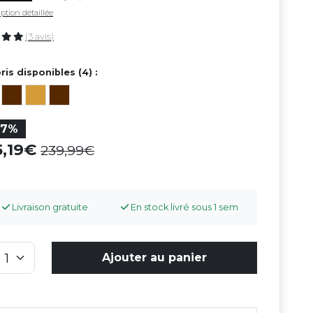
ption détaillée
(3 avis)
ris disponibles (4) :
27%
5,19
239,99
Livraison gratuite
En stock livré sous 1 sem
Ajouter au panier