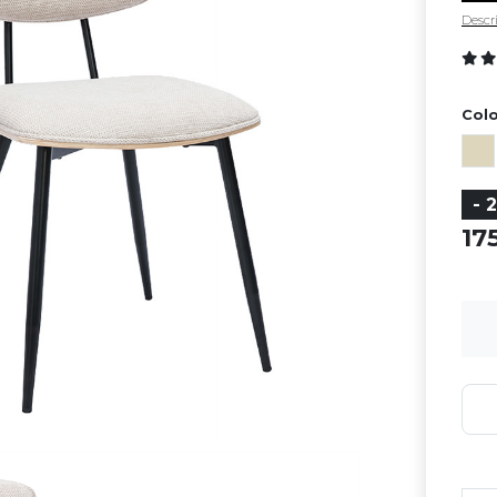
Descri
Colo
- 
17