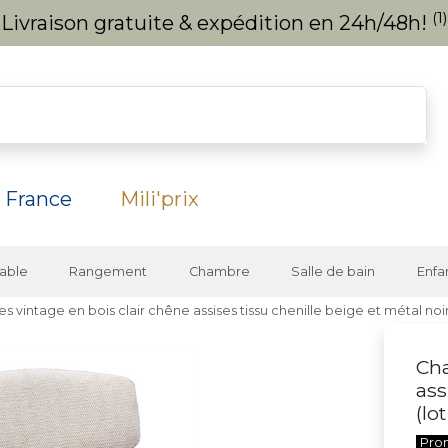
(1)
Livraison gratuite & expédition en 24h/48h!
 France
Mili'prix
able
Rangement
Chambre
Salle de bain
Enfa
es vintage en bois clair chêne assises tissu chenille beige et métal noir
Cha
ass
(lo
Pro