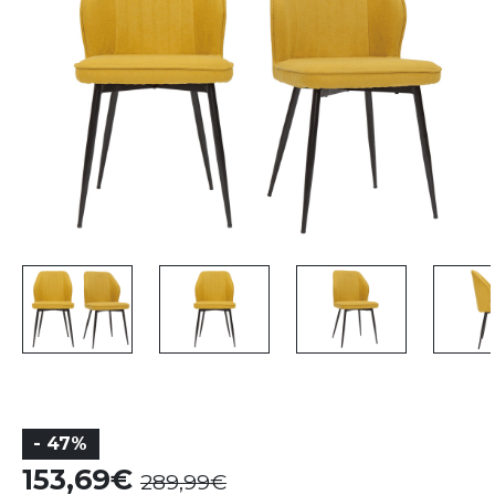
- 47%
153,69
289,99