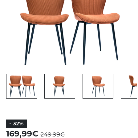
- 32%
169,99
249,99