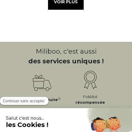
VOIR PLUS
Miliboo, c'est aussi
des services uniques !
Fidélité
(1)
Livraison
Gratuite
récompensée