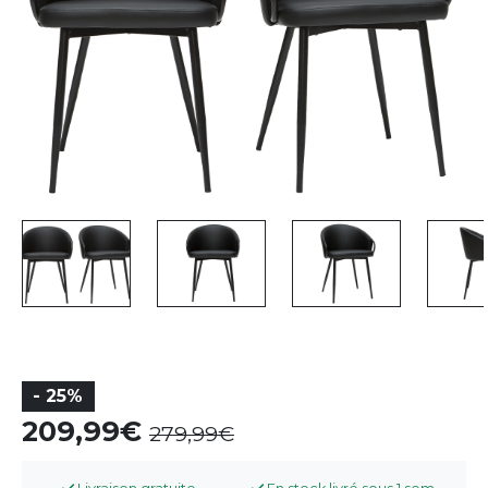
- 25%
209,99
279,99