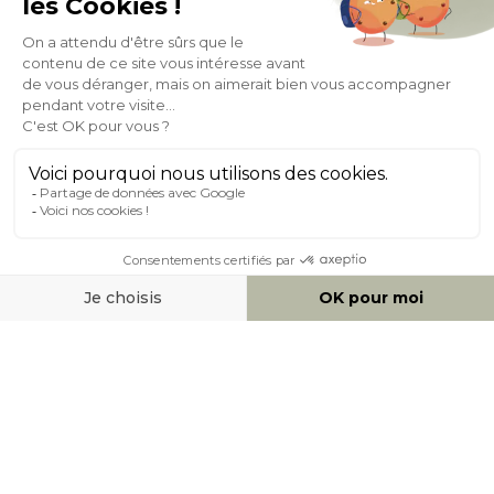
Expédition
en
Appel gratuit
24/72h
0 20 88 04 14
À PROPOS DE MILIBOO
AIDE & CONTACT