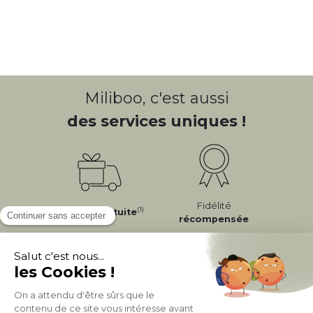
Miliboo, c'est aussi
des services uniques !
Fidélité
(1)
Livraison
Gratuite
récompensée
Expédition
en
Appel gratuit