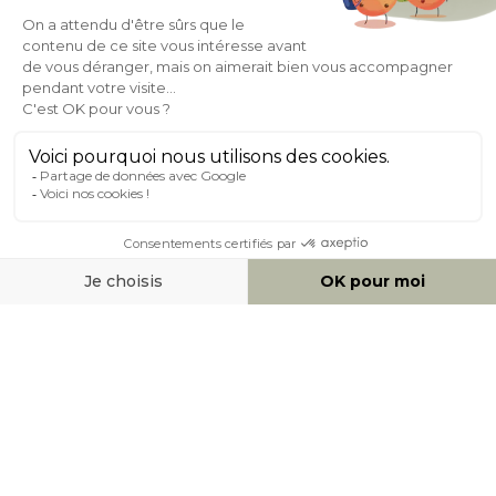
Expédition
en
Appel gratuit
24/72h
0 20 88 04 14
À PROPOS DE MILIBOO
AIDE & CONTACT