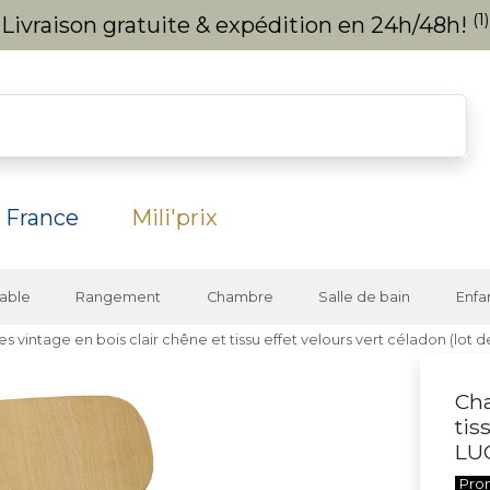
(1)
Livraison gratuite & expédition en 24h/48h!
 France
Mili'prix
able
Rangement
Chambre
Salle de bain
Enfa
es vintage en bois clair chêne et tissu effet velours vert céladon (lot d
Cha
tis
LU
Pro