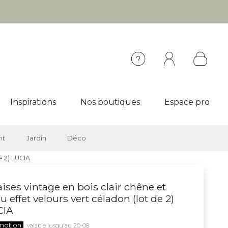
Inspirations
Nos boutiques
Espace pro
nt
Jardin
Déco
e 2) LUCIA
ises vintage en bois clair chêne et
su effet velours vert céladon (lot de 2)
CIA
motion
valable jusqu'au 20-08