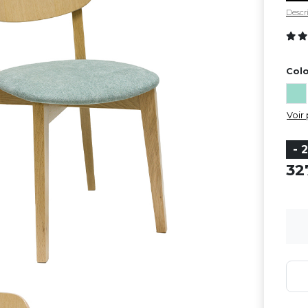
Descri
Colo
Voir 
- 
3