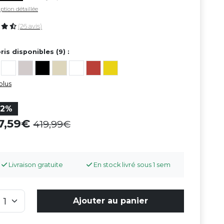
ption détaillée
(26 avis)
ris disponibles (9) :
plus
22%
27,59
419,99
Livraison gratuite
En stock livré sous 1 sem
Ajouter au panier